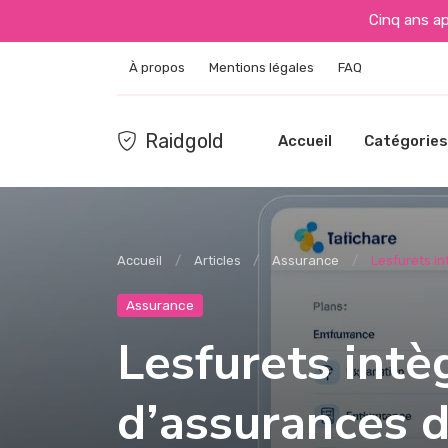
Cinq ans apr
À propos
Mentions légales
FAQ
Raidgold
Accueil
Catégories
Accueil
Articles
Assurance
Lesfurets in
Assurance
Lesfurets int
d’assurances 