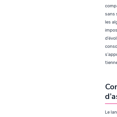
compa
sans 
les a
impos
d’évo
conso
s’appu
tienne
Com
d’
Le la