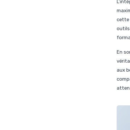
L’int
maxim
cette 
outil
forma
En so
vérit
aux b
compa
atten