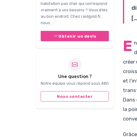
habitation pas cher qui correspond
di
vraiment à vos besoins ? Vous êtes
au bon endroit. Chez raidgold.fr,
[…
nous ...
Obtenir un devis
E
n
d
créer 
crois
Une question ?
et l’
Notre équipe vous répond sous 48h
trans
Nous contacter
Dans 
la po
conve
Grâce 