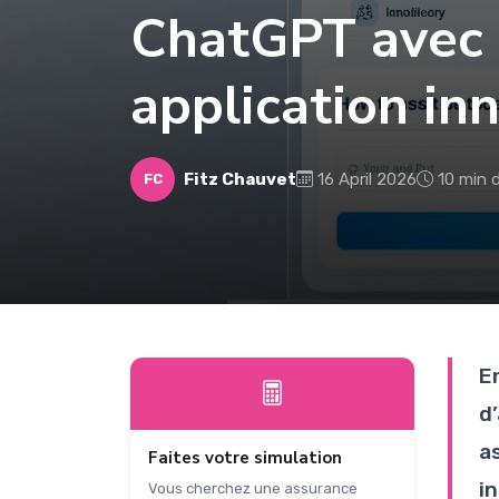
ChatGPT avec 
application in
Fitz Chauvet
16 April 2026
10 min d
FC
E
d
as
Faites votre simulation
i
Vous cherchez une assurance