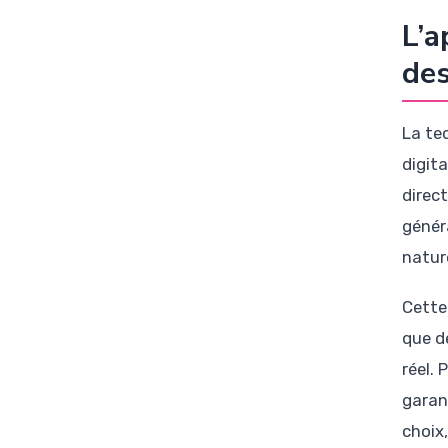
L’a
des
La te
digit
direc
génér
nature
Cette
que d
réel.
garan
choix