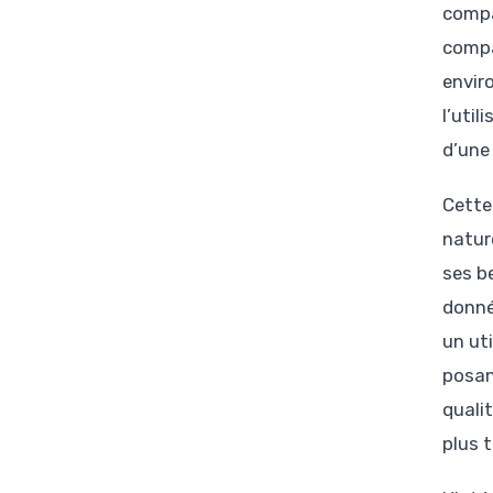
compa
compa
envir
l’uti
d’une 
Cette
natur
ses b
donné
un ut
posan
quali
plus t