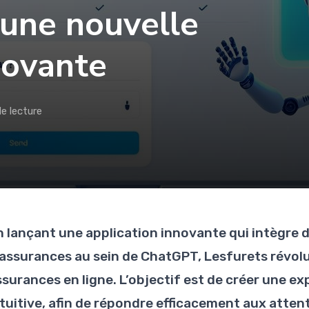
une nouvelle
novante
e lecture
n lançant une application innovante qui intègre
’assurances au sein de ChatGPT, Lesfurets révolu
surances en ligne. L’objectif est de créer une exp
ntuitive, afin de répondre efficacement aux att