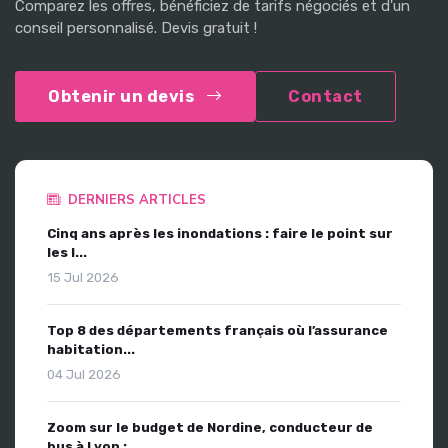
Comparez les offres, bénéficiez de tarifs négociés et d'un
conseil personnalisé. Devis gratuit !
Obtenir un devis
Contact
DERNIERS ARTICLES
Cinq ans après les inondations : faire le point sur
les l...
15 Jul 2026
Top 8 des départements français où l’assurance
habitation...
04 Jul 2026
Zoom sur le budget de Nordine, conducteur de
bus à Lyon :...